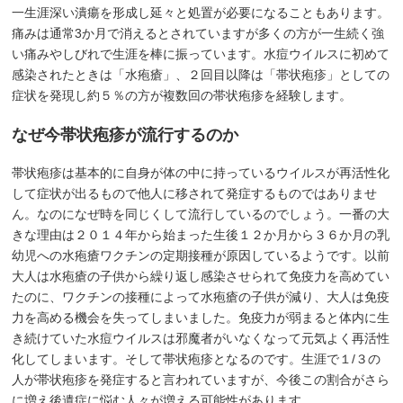
一生涯深い潰瘍を形成し延々と処置が必要になることもあります。
痛みは通常3か月で消えるとされていますが多くの方が一生続く強
い痛みやしびれで生涯を棒に振っています。水痘ウイルスに初めて
感染されたときは「水疱瘡」、２回目以降は「帯状疱疹」としての
症状を発現し約５％の方が複数回の帯状疱疹を経験します。
なぜ今帯状疱疹が流行するのか
帯状疱疹は基本的に自身が体の中に持っているウイルスが再活性化
して症状が出るもので他人に移されて発症するものではありませ
ん。なのになぜ時を同じくして流行しているのでしょう。一番の大
きな理由は２０１４年から始まった生後１２か月から３６か月の乳
幼児への水疱瘡ワクチンの定期接種が原因しているようです。以前
大人は水疱瘡の子供から繰り返し感染させられて免疫力を高めてい
たのに、ワクチンの接種によって水疱瘡の子供が減り、大人は免疫
力を高める機会を失ってしまいました。免疫力が弱まると体内に生
き続けていた水痘ウイルスは邪魔者がいなくなって元気よく再活性
化してしまいます。そして帯状疱疹となるのです。生涯で１/３の
人が帯状疱疹を発症すると言われていますが、今後この割合がさら
に増え後遺症に悩む人々が増える可能性があります。