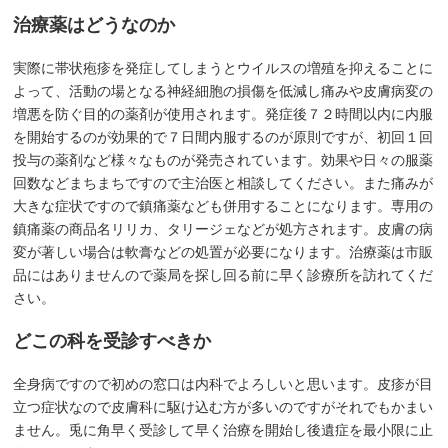
治療薬はどうなのか
実際に帯状疱疹を発症してしまうとウイルスの増殖を抑えることに
よって、活動の場となる神経細胞の損傷を低減し痛みや皮膚病変の
増悪を防ぐ目的の薬剤が使用されます。発症後７２時間以内に内服
を開始するのが効果的で７日間内服するのが原則ですが、初回１回
投与の薬剤など様々なものが発売されています。効果や日々の服薬
回数などまちまちですので主治医と相談してください。また痛みが
大きな症状ですので鎮痛薬なども併用することになります。専用の
鎮痛薬の商品名リリカ、タリージェなどが処方されます。皮膚の病
変が著しい場合は軟膏などの処置が必要になります。治療薬は市販
品にはありませんので薬局を探し回る前に早く診療所を訪れてくだ
さい。
どこの科を受診すべきか
全身病ですので初めの窓口は内科でよろしいと思います。皮疹が目
立つ症状なので皮膚科に駆け込む方が多いのですがそれでもかまい
ません。兎に角早く受診して早く治療を開始し後遺症を最小限に止