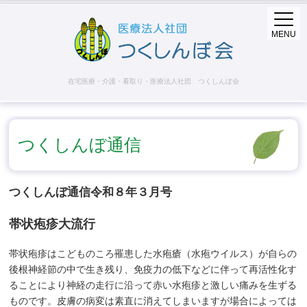
MENU
在宅医療・介護・看取り・医療法人社団 つくしんぼ会
つくしんぼ通信
つくしんぼ通信令和８年３月号
帯状疱疹大流行
帯状疱疹はこどものころ罹患した水疱瘡（水疱ウイルス）が自らの
後根神経節の中で生き残り、免疫力の低下などに伴って再活性化す
ることにより神経の走行に沿って赤い水疱疹と激しい痛みを生ずる
ものです。皮膚の病変は素直に消えてしまいますが場合によっては