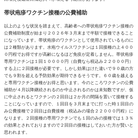
帯状疱疹ワクチン接種の公費補助
以上のような状況を踏まえて、高齢者への帯状疱疹ワクチン接種の
公費補助制度が始まり２０２６年３月末まで半額で接種できること
になっています。帯状疱疹のワクチンとして使用されているものに
は２種類があります。水疱ウイルスワクチンは１回接種の上４００
０円程でお得ですが高齢になるほど免疫が定着しません。帯状疱疹
専用ワクチンは１回１００００円（自費なら税込み２２０００円）
する上に２回接種が必要です。しかし効果はけた違いで９０歳の方
でも９割を超える予防効果が期待できるそうです。６０歳を越える
と専用ワクチン接種がお得と思います。今のところワクチンの公費
補助が４月以降継続されるのか中止されるのかは未知数ですが、仮
に中止されるとワクチンの２回目は２か月の間隔を置いて接種する
ことになっていますので、１回目を３月末までに打った時１回目の
み公費接種で２回目は自費接種（税込みの場合２２０００円程）に
なります。２回接種の専用ワクチンでも１回のみの接種では１３％
の効果とされておりますので２回目の接種はしておいた方が賢いと
思われます。